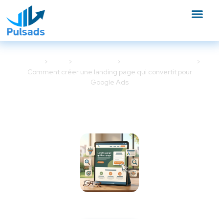
Accueil
Blog
Google Ads
Stratégie Google Ads
Comment créer une landing page qui convertit pour
Google Ads
Comment créer une landing
page qui convertit pour Google
Ads
6 mars 2026
5 min de lecture