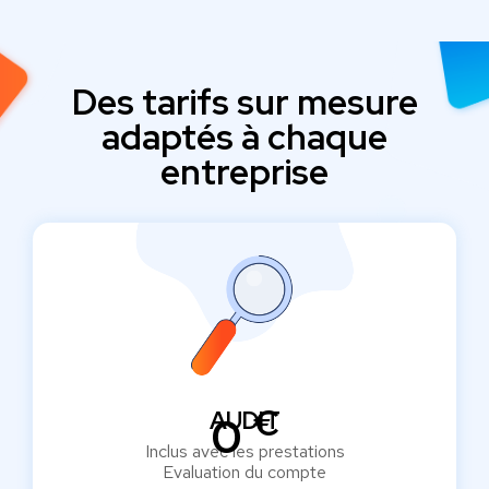
Des tarifs sur mesure
adaptés à chaque
entreprise
€
AUDIT
0
Inclus avec les prestations
Evaluation du compte