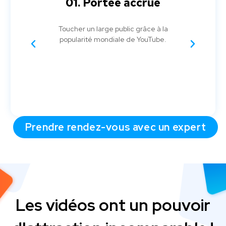
02. Engagement accru
03
a
Les vidéos captivent l'audience et
Les
.
favorisent une interaction plus profonde
fle
avec la marque.
con
Prendre rendez-vous avec un expert
Les vidéos ont un pouvoir