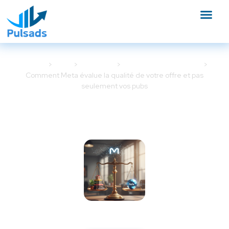
Accueil
Blog
Meta Ads
Optimisation Meta Ads
Comment Meta évalue la qualité de votre offre et pas
seulement vos pubs
Comment Meta évalue la
qualité de votre offre et pas
seulement vos pubs
16 février 2026
8 min de lecture