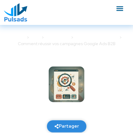
Accueil
Blog
Google Ads
Stratégie Google Ads
Comment réussir vos campagnes Google Ads B2B
Comment réussir vos
campagnes Google Ads B2B
21 février 2026
6 min de lecture
Partager