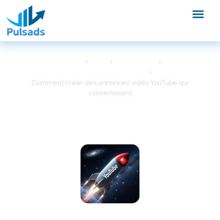
Accueil
Blog
Google Ads
Campagnes Google Ads
Comment créer des annonces vidéo YouTube qui
convertissent
Comment créer des annonces
vidéo YouTube qui
convertissent