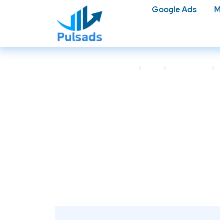
Google Ads
M
Accueil
Blog
Google Ads
Le Display est-il 
cho