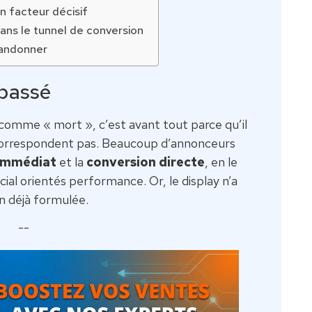
n facteur décisif
dans le tunnel de conversion
bandonner
épassé
 comme « mort », c’est avant tout parce qu’il
i correspondent pas. Beaucoup d’annonceurs
 immédiat
et la
conversion directe
, en le
al orientés performance. Or, le display n’a
on déjà formulée.
--