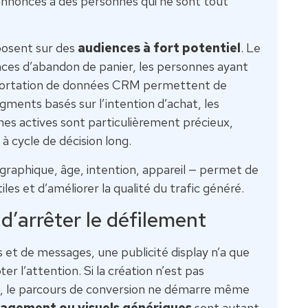
annonces à des personnes qui ne sont tout
posent sur des
audiences à fort potentiel
. Le
iences d’abandon de panier, les personnes ayant
mportation de données CRM permettent de
gments basés sur l’intention d’achat, les
s actives sont particulièrement précieux,
 cycle de décision long.
graphique, âge, intention, appareil — permet de
les et d’améliorer la qualité du trafic généré.
d’arrêter le défilement
et de messages, une publicité display n’a que
r l’attention. Si la création n’est pas
e, le parcours de conversion ne démarre même
gagement ou visuels génériques
sont autant