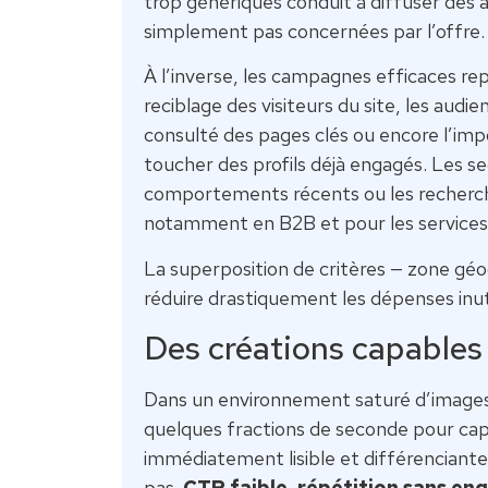
trop génériques conduit à diffuser des 
simplement pas concernées par l’offre.
À l’inverse, les campagnes efficaces re
reciblage des visiteurs du site, les aud
consulté des pages clés ou encore l’i
toucher des profils déjà engagés. Les se
comportements récents ou les recherche
notamment en B2B et pour les services à
La superposition de critères — zone géo
réduire drastiquement les dépenses inuti
Des créations capables 
Dans un environnement saturé d’images 
quelques fractions de seconde pour capte
immédiatement lisible et différenciant
pas.
CTR faible, répétition sans en