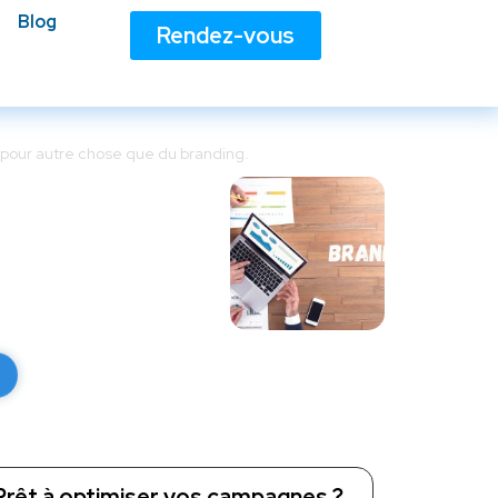
Blog
Rendez-vous
r pour autre chose que du branding.
r pour autre
Prêt à optimiser vos campagnes ?