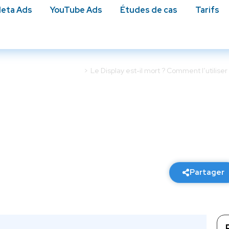
eta Ads
YouTube Ads
Études de cas​
Tarifs
Campagnes Google Ads
Le Display est-il mort ? Comment l’utilise
mort ? Comment l’utilise
se que du branding.
29 janvier 2026
7 min de lecture
Partager