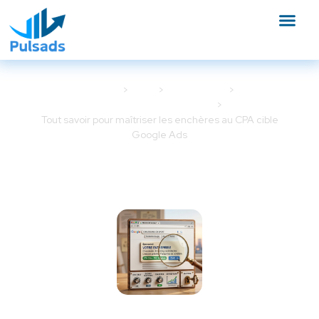
Accueil
Blog
Google Ads
Optimisation Google Ads
Tout savoir pour maîtriser les enchères au CPA cible
Google Ads
Tout savoir pour maîtriser les
enchères au CPA cible Google
Ads