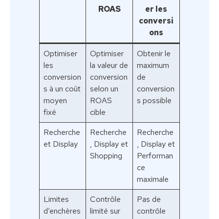
ROAS
er les
conversi
ons
Optimiser
Optimiser
Obtenir le
les
la valeur de
maximum
conversion
conversion
de
s à un coût
selon un
conversion
moyen
ROAS
s possible
fixé
cible
Recherche
Recherche
Recherche
et Display
, Display et
, Display et
Shopping
Performan
ce
maximale
Limites
Contrôle
Pas de
d’enchères
limité sur
contrôle