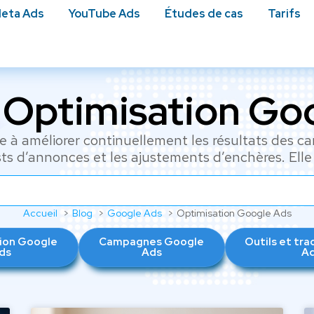
eta Ads
YouTube Ads
Études de cas​
Tarifs
s Optimisation Go
e à améliorer continuellement les résultats des 
ts d’annonces et les ajustements d’enchères. Elle 
Accueil
Blog
Google Ads
Optimisation Google Ads
ion Google
Campagnes Google
Outils et tr
ds
Ads
A