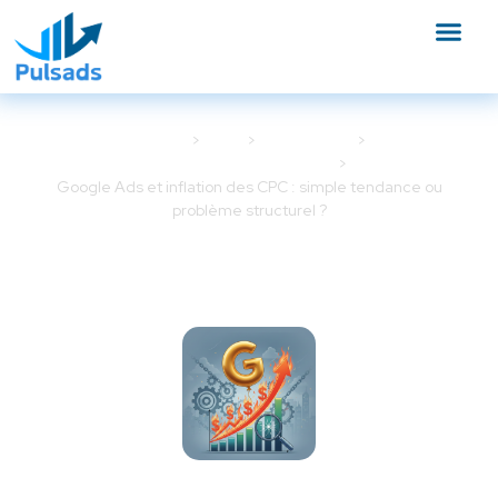
Accueil
Blog
Google Ads
Optimisation Google Ads
Google Ads et inflation des CPC : simple tendance ou
problème structurel ?
Google Ads et inflation des
CPC : simple tendance ou
problème structurel ?