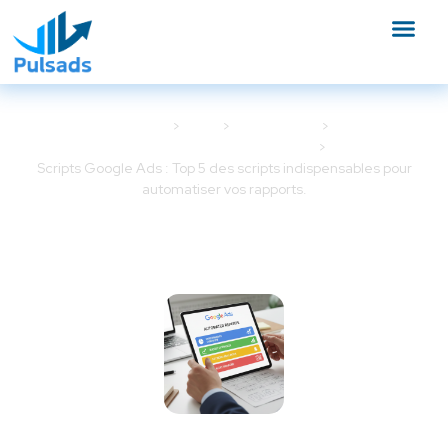
Accueil
Blog
Google Ads
Outils et tracking Google Ads
Scripts Google Ads : Top 5 des scripts indispensables pour
automatiser vos rapports.
Scripts Google Ads : Top 5 des
scripts indispensables pour
automatiser vos rapports.