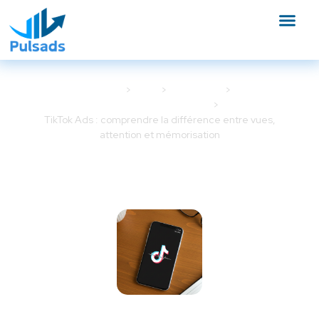
Accueil
Blog
TikTok Ads
Optimisation TikTok Ads
TikTok Ads : comprendre la différence entre vues,
attention et mémorisation
TikTok Ads : comprendre la
différence entre vues,
attention et mémorisation