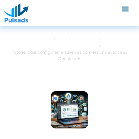
Accueil
Blog
Google Ads
Outils et tracking Google Ads
Tutoriel pour configurer le suivi des conversions avancées
Google ads
Tutoriel pour configurer le suivi
des conversions avancées
Google ads