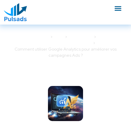
Accueil
Blog
Google Ads
Outils et tracking Google Ads
Comment utiliser Google Analytics pour améliorer vos
campagnes Ads ?
Comment utiliser Google
Analytics pour améliorer vos
campagnes Ads ?