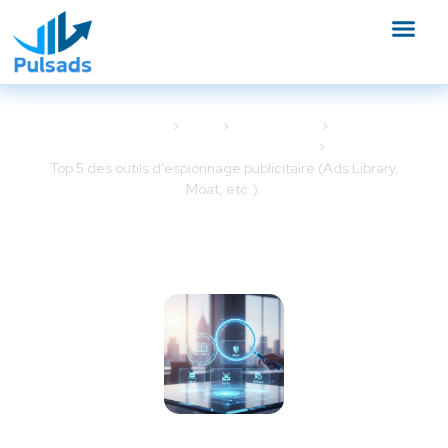
Accueil
Blog
Google Ads
Outils et tracking Google Ads
Top 5 des outils d’espionnage publicitaire (Ads Library,
Moat, etc.).
Top 5 des outils d’espionnage
publicitaire (Ads Library, Moat,
etc.).