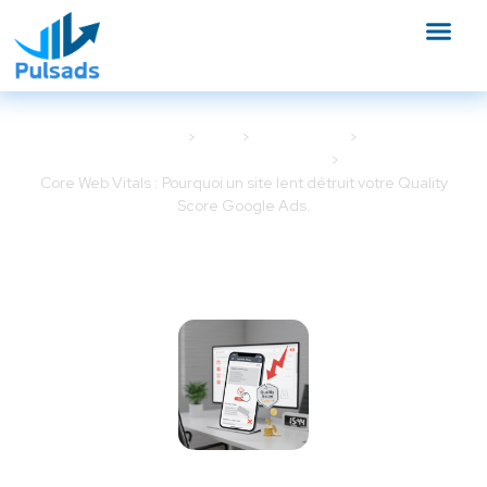
Accueil
Blog
Google Ads
Optimisation Google Ads
Core Web Vitals : Pourquoi un site lent détruit votre Quality
Score Google Ads.
Core Web Vitals : Pourquoi un
site lent détruit votre Quality
Score Google Ads.