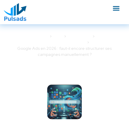
Accueil
Blog
Google Ads
Campagnes Google Ads
Google Ads en 2026 : faut-il encore structurer ses
campagnes manuellement ?
Google Ads en 2026 : faut-il
encore structurer ses
campagnes manuellement ?