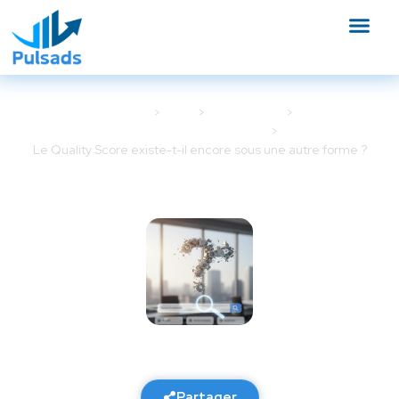
Accueil
Blog
Google Ads
Optimisation Google Ads
Le Quality Score existe-t-il encore sous une autre forme ?
Le Quality Score existe-t-il
encore sous une autre forme ?
16 février 2026
7 min de lecture
Partager