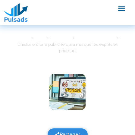
Accueil
Blog
Meta Ads
Stratégie Meta Ads
L’histoire d’une publicité qui a marqué les esprits et
pourquoi
L’histoire d’une publicité qui a
marqué les esprits et pourquoi
19 janvier 2026
6 min de lecture
Partager