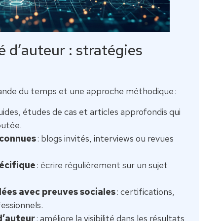
 d’auteur : stratégies
ande du temps et une approche méthodique :
uides, études de cas et articles approfondis qui
outée.
econnues
: blogs invités, interviews ou revues
écifique
: écrire régulièrement sur un sujet
lées avec preuves sociales
: certifications,
fessionnels.
d’auteur
: améliore la visibilité dans les résultats