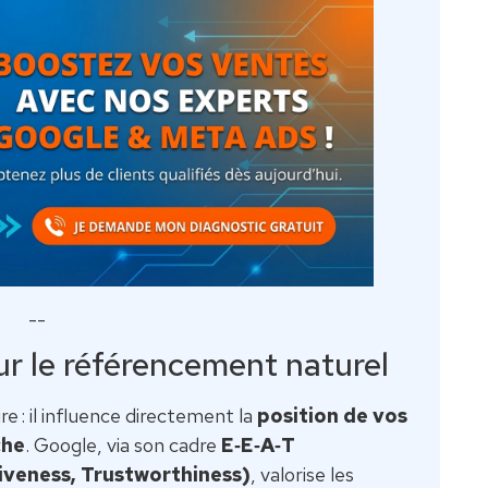
--
sur le référencement naturel
ire : il influence directement la
position de vos
che
. Google, via son cadre
E‑E‑A‑T
iveness, Trustworthiness)
, valorise les