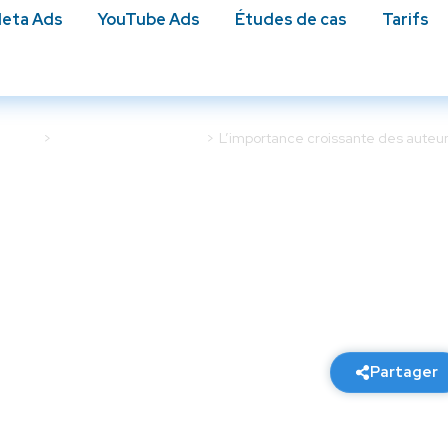
eta Ads
YouTube Ads
Études de cas​
Tarifs
e Ads
Stratégie Google Ads
L’importance croissante des auteu
roissante des auteurs d
référencement
16 février 2026
5 min de lecture
Partager