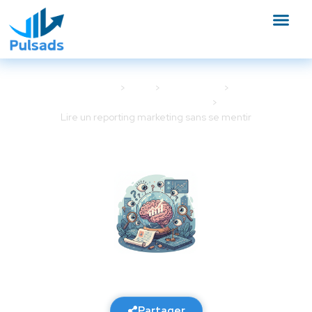
Accueil
Blog
Google Ads
Optimisation Google Ads
Lire un reporting marketing sans se mentir
Lire un reporting marketing
sans se mentir
12 février 2026
6 min de lecture
Partager