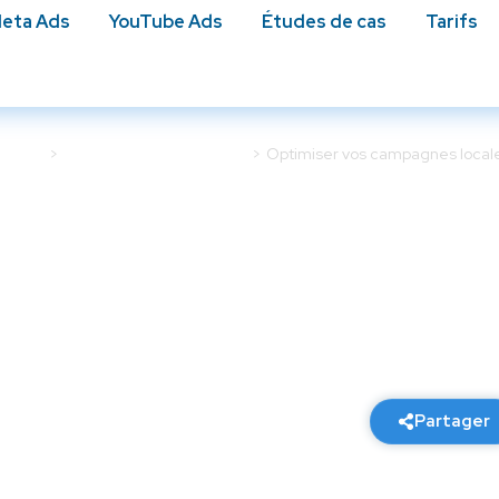
eta Ads
YouTube Ads
Études de cas​
Tarifs
e Ads
Campagnes Google Ads
Optimiser vos campagnes local
campagnes locales pour
Maps Ads
20 février 2026
5 min de lecture
Partager