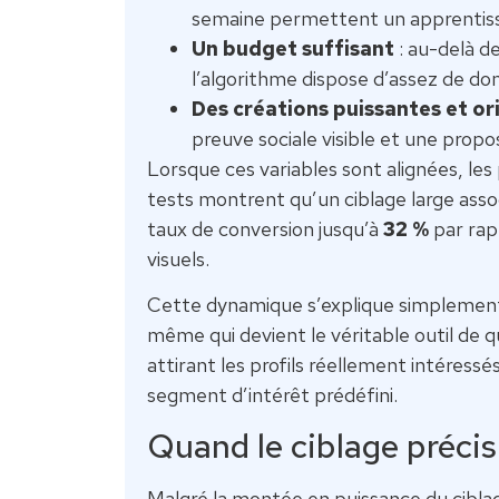
semaine permettent un apprentiss
Un budget suffisant
: au-delà de
l’algorithme dispose d’assez de do
Des créations puissantes et o
preuve sociale visible et une propos
Lorsque ces variables sont alignées, le
tests montrent qu’un ciblage large asso
taux de conversion jusqu’à
32 %
par rapp
visuels.
Cette dynamique s’explique simplement : 
même qui devient le véritable outil de 
attirant les profils réellement intére
segment d’intérêt prédéfini.
Quand le ciblage préci
Malgré la montée en puissance du ciblage