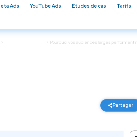
eta Ads
YouTube Ads
Études de cas​
Tarifs
Stratégie Meta Ads
Pourquoi vos audiences larges performent m
diences larges perform
 vos ciblages précis
11 février 2026
6 min de lecture
Partager