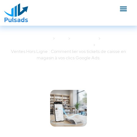
Accueil
Blog
Google Ads
Optimisation Google Ads
Ventes Hors Ligne : Comment lier vos tickets de caisse en
magasin à vos clics Google Ads.
Ventes Hors Ligne : Comment
lier vos tickets de caisse en
magasin à vos clics Google Ads.